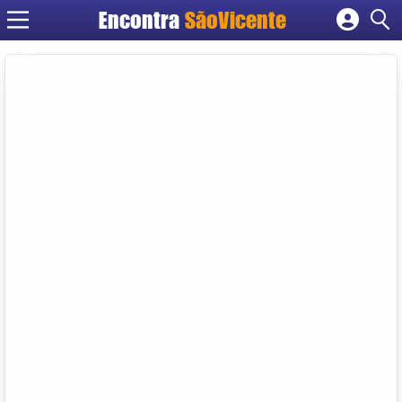
Encontra
SãoVicente
Cadastrar empresa
Fazer login
Criar conta