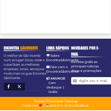
ENCONTRA
SÃOVICENTE
LINKS RÁPIDOS
NOVIDADES POR E-
MAIL
O melhor de São Vicente
Sobre
num só lugar! Dicas, onde ir,
EncontraSãoVicente
Receba grátis as
o que fazer, as melhores
principais notícias,
Fale com o
empresas, locais, serviços e
dicas e promoções
EncontraSãoVicente
muito mais no guia Encontra
SãoVicente.
ANUNCIE
:
Com
destaque
|
Grátis
Termos
|
Privacidade
|
Sitemap
Criado com
e
pelo time do EncontraBrasil