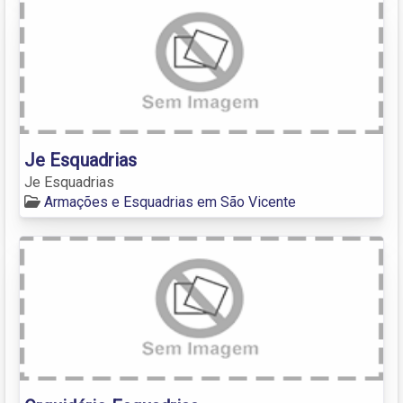
Je Esquadrias
Je Esquadrias
Armações e Esquadrias em São Vicente