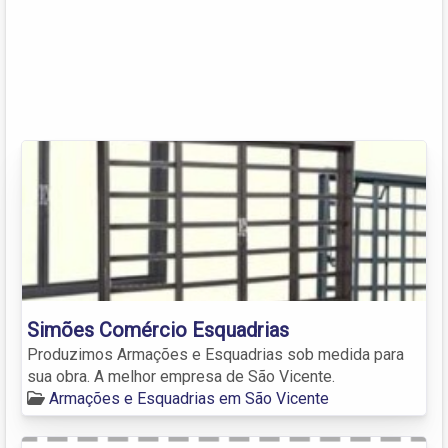
Simões Comércio Esquadrias
Produzimos Armações e Esquadrias sob medida para
sua obra. A melhor empresa de São Vicente.
Armações e Esquadrias em São Vicente