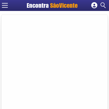
Encontra
SãoVicente
Cadastrar empresa
Fazer login
Criar conta