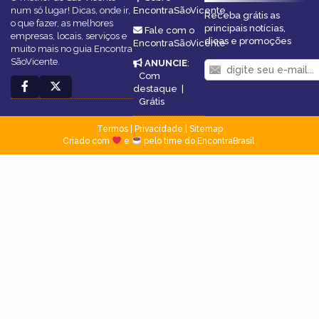
num só lugar! Dicas, onde ir,
EncontraSãoVicente
Receba grátis as
o que fazer, as melhores
principais notícias,
Fale com o
empresas, locais, serviços e
dicas e promoções
EncontraSãoVicente
muito mais no guia Encontra
SãoVicente.
ANUNCIE
:
Com
destaque
|
Grátis
Termos
|
Privacidade
|
Sitemap
Criado com
e
pelo time do EncontraBrasil