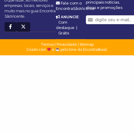
o que fazer, as melhores
principais notícias,
Fale com o
empresas, locais, serviços e
dicas e promoções
EncontraSãoVicente
muito mais no guia Encontra
SãoVicente.
ANUNCIE
:
Com
destaque
|
Grátis
Termos
|
Privacidade
|
Sitemap
Criado com
e
pelo time do EncontraBrasil