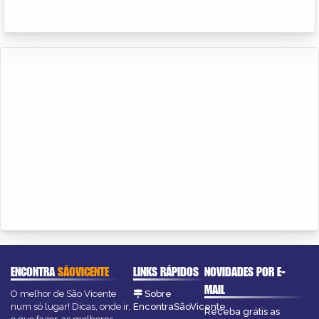
ENCONTRA
SÃOVICENTE
LINKS RÁPIDOS
NOVIDADES POR E-
MAIL
O melhor de São Vicente
Sobre
num só lugar! Dicas, onde ir,
EncontraSãoVicente
Receba grátis as