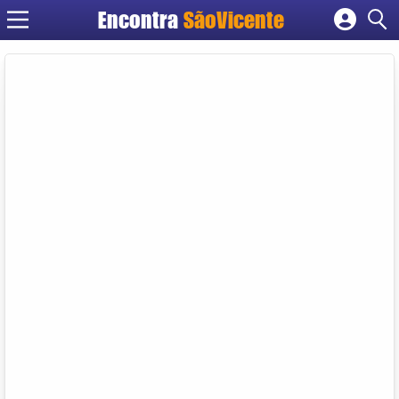
Encontra
SãoVicente
Cadastrar empresa
Fazer login
Criar conta