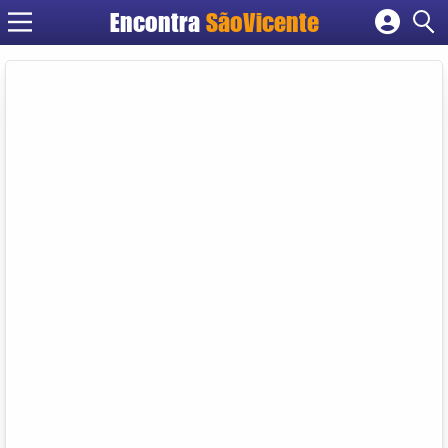
Encontra
SãoVicente
Cadastrar empresa
Fazer login
Criar conta