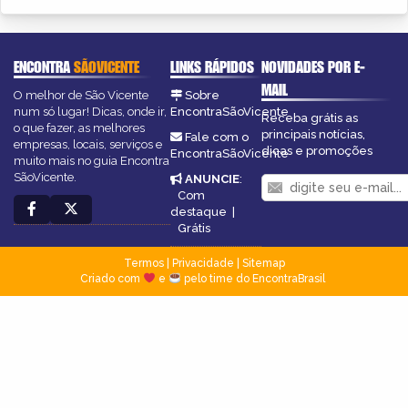
ENCONTRA
SÃOVICENTE
LINKS RÁPIDOS
NOVIDADES POR E-
MAIL
O melhor de São Vicente
Sobre
num só lugar! Dicas, onde ir,
EncontraSãoVicente
Receba grátis as
o que fazer, as melhores
principais notícias,
Fale com o
empresas, locais, serviços e
dicas e promoções
EncontraSãoVicente
muito mais no guia Encontra
SãoVicente.
ANUNCIE
:
Com
destaque
|
Grátis
Termos
|
Privacidade
|
Sitemap
Criado com
e
pelo time do EncontraBrasil