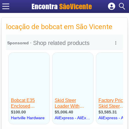
Encontra
SãoVicente
Cadastrar empresa
Fazer login
locação de bobcat em São Vicente
Criar conta