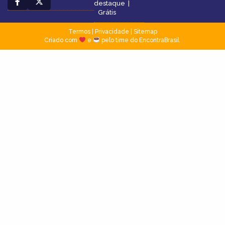
destaque
|
Grátis
Termos
|
Privacidade
|
Sitemap
Criado com
e
pelo time do EncontraBrasil