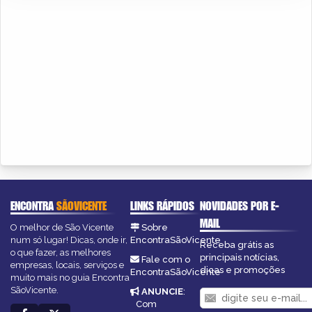
ENCONTRA
SÃOVICENTE
LINKS RÁPIDOS
NOVIDADES POR E-
MAIL
O melhor de São Vicente
Sobre
num só lugar! Dicas, onde ir,
EncontraSãoVicente
Receba grátis as
o que fazer, as melhores
principais notícias,
Fale com o
empresas, locais, serviços e
dicas e promoções
EncontraSãoVicente
muito mais no guia Encontra
SãoVicente.
ANUNCIE
:
Com