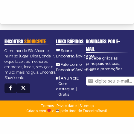
ENCONTRA
SÃOVICENTE
LINKS RÁPIDOS
NOVIDADES POR E-
MAIL
O melhor de São Vicente
Sobre
num só lugar! Dicas, onde ir,
EncontraSãoVicente
Receba grátis as
o que fazer, as melhores
principais notícias,
Fale com o
empresas, locais, serviços e
dicas e promoções
EncontraSãoVicente
muito mais no guia Encontra
SãoVicente.
ANUNCIE
:
Com
destaque
|
Grátis
Termos
|
Privacidade
|
Sitemap
Criado com
e
pelo time do EncontraBrasil