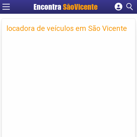
Encontra
SãoVicente
Cadastrar empresa
Fazer login
locadora de veículos em São Vicente
Criar conta