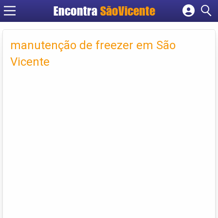
Encontra
SãoVicente
Cadastrar empresa
Fazer login
manutenção de freezer em São
Criar conta
Vicente