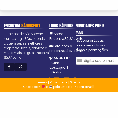
ENCONTRA
SÃOVICENTE
LINKS RÁPIDOS
NOVIDADES POR E-
MAIL
O melhor de São Vicente
Sobre
num só lugar! Dicas, onde ir,
EncontraSãoVicente
Receba grátis as
o que fazer, as melhores
principais notícias,
Fale com o
empresas, locais, serviços e
dicas e promoções
EncontraSãoVicente
muito mais no guia Encontra
SãoVicente.
ANUNCIE
:
Com
destaque
|
Grátis
Termos
|
Privacidade
|
Sitemap
Criado com
e
pelo time do EncontraBrasil