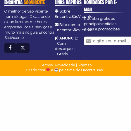
ENCONTRA
SÃOVICENTE
LINKS RÁPIDOS
NOVIDADES POR E-
MAIL
O melhor de São Vicente
Sobre
num só lugar! Dicas, onde ir,
EncontraSãoVicente
Receba grátis as
o que fazer, as melhores
principais notícias,
Fale com o
empresas, locais, serviços e
dicas e promoções
EncontraSãoVicente
muito mais no guia Encontra
SãoVicente.
ANUNCIE
:
Com
destaque
|
Grátis
Termos
|
Privacidade
|
Sitemap
Criado com
e
pelo time do EncontraBrasil