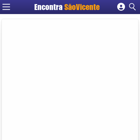
Encontra
SãoVicente
Cadastrar empresa
Fazer login
Criar conta