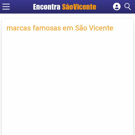
Encontra
SãoVicente
Cadastrar empresa
Fazer login
marcas famosas em São Vicente
Criar conta