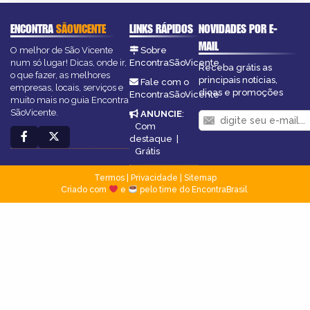
ENCONTRA
SÃOVICENTE
LINKS RÁPIDOS
NOVIDADES POR E-
MAIL
O melhor de São Vicente
Sobre
num só lugar! Dicas, onde ir,
EncontraSãoVicente
Receba grátis as
o que fazer, as melhores
principais notícias,
Fale com o
empresas, locais, serviços e
dicas e promoções
EncontraSãoVicente
muito mais no guia Encontra
SãoVicente.
ANUNCIE
:
Com
destaque
|
Grátis
Termos
|
Privacidade
|
Sitemap
Criado com
e
pelo time do EncontraBrasil