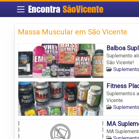
Encontra
SãoVicente
Massa Muscular em São Vicente
Balboa Sup
Suplemento al
São Vicente!
Suplemento
Fitness Pl
Suplementos a
Vicente.
Suplemento
MA Supleme
MA Suplemento
Suplemento