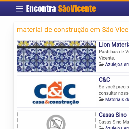
Encontra
SãoVicente
material de construção em São Vice
Lion Materi
Pastilhas de V
Vicente.
Azulejos e
C&C
Se você precis
consultar noss
Materiais d
Casas Sino 
Casas Sino Mat
Azulejos e