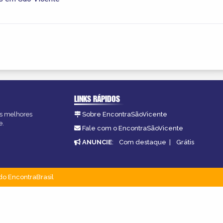
LINKS RÁPIDOS
as melhores
Sobre EncontraSãoVicente
e.
Fale com o EncontraSãoVicente
ANUNCIE
:
Com destaque
|
Grátis
do EncontraBrasil