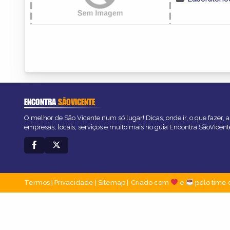
ENCONTRA
SÃOVICENTE
O melhor de São Vicente num só lugar! Dicas, onde ir, o que fazer, 
empresas, locais, serviços e muito mais no guia Encontra SãoVicent
Termos
|
Privacidade
|
Sitemap
Criado com
e
pelo time 