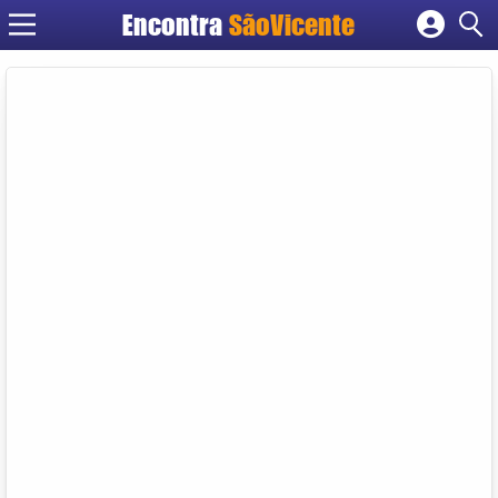
Encontra
SãoVicente
Cadastrar empresa
Fazer login
Criar conta