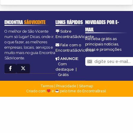
ENCONTRA
SÃOVICENTE
LINKS RÁPIDOS
NOVIDADES POR E-
MAIL
O melhor de São Vicente
Sobre
num só lugar! Dicas, onde ir,
EncontraSãoVicente
Receba grátis as
o que fazer, as melhores
principais notícias,
Fale com o
empresas, locais, serviços e
dicas e promoções
EncontraSãoVicente
muito mais no guia Encontra
SãoVicente.
ANUNCIE
:
Com
destaque
|
Grátis
Termos
|
Privacidade
|
Sitemap
Criado com
e
pelo time do EncontraBrasil