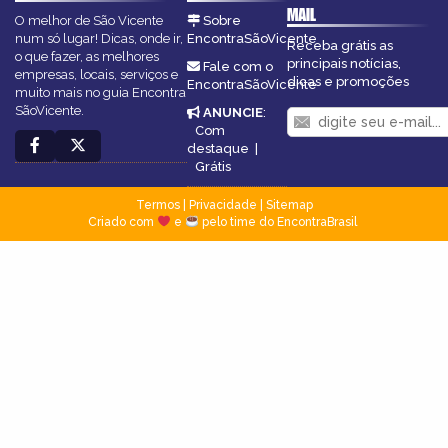
MAIL
O melhor de São Vicente
Sobre
num só lugar! Dicas, onde ir,
EncontraSãoVicente
Receba grátis as
o que fazer, as melhores
principais notícias,
Fale com o
empresas, locais, serviços e
dicas e promoções
EncontraSãoVicente
muito mais no guia Encontra
SãoVicente.
ANUNCIE
:
Com
destaque
|
Grátis
Termos
|
Privacidade
|
Sitemap
Criado com
e
pelo time do EncontraBrasil