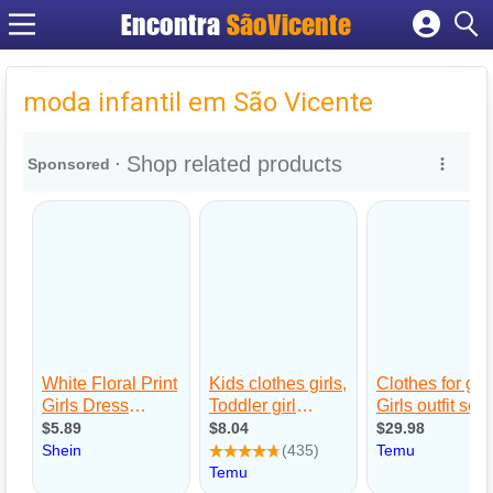
Encontra
SãoVicente
Cadastrar empresa
Fazer login
moda infantil em São Vicente
Criar conta