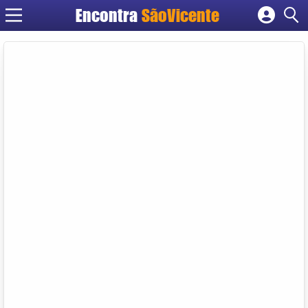
Encontra
SãoVicente
Cadastrar empresa
Fazer login
Criar conta