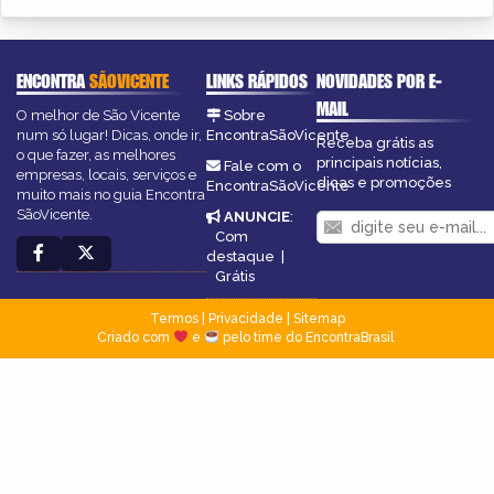
ENCONTRA
SÃOVICENTE
LINKS RÁPIDOS
NOVIDADES POR E-
MAIL
O melhor de São Vicente
Sobre
num só lugar! Dicas, onde ir,
EncontraSãoVicente
Receba grátis as
o que fazer, as melhores
principais notícias,
Fale com o
empresas, locais, serviços e
dicas e promoções
EncontraSãoVicente
muito mais no guia Encontra
SãoVicente.
ANUNCIE
:
Com
destaque
|
Grátis
Termos
|
Privacidade
|
Sitemap
Criado com
e
pelo time do EncontraBrasil