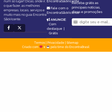
num só lugar! Dicas, onde ir,
EncontraSãoVicente
Receba grátis as
o que fazer, as melhores
principais notícias,
Fale com o
empresas, locais, serviços e
dicas e promoções
EncontraSãoVicente
muito mais no guia Encontra
SãoVicente.
ANUNCIE
:
Com
destaque
|
Grátis
Termos
|
Privacidade
|
Sitemap
Criado com
e
pelo time do EncontraBrasil