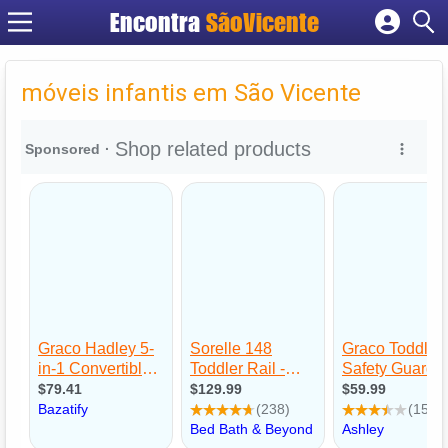
Encontra
SãoVicente
Cadastrar empresa
Fazer login
móveis infantis em São Vicente
Criar conta