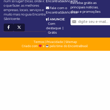
num só lugar! Dicas, onde ir,
EncontraSãoVicente
Receba grátis as
o que fazer, as melhores
principais notícias,
Fale com o
empresas, locais, serviços e
dicas e promoções
EncontraSãoVicente
muito mais no guia Encontra
SãoVicente.
ANUNCIE
:
Com
destaque
|
Grátis
Termos
|
Privacidade
|
Sitemap
Criado com
e
pelo time do EncontraBrasil