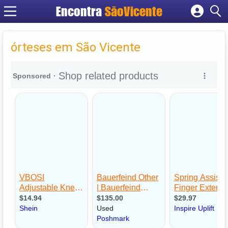
Encontra
SãoVicente
Cadastrar empresa
Fazer login
órteses em São Vicente
Criar conta