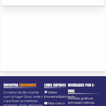
ENCONTRA
SÃOVICENTE
LINKS RÁPIDOS
NOVIDADES POR E-
MAIL
O melhor de São Vicente
Sobre
num só lugar! Dicas, onde ir,
EncontraSãoVicente
Receba grátis as
o que fazer, as melhores
principais notícias,
Fale com o
empresas, locais, serviços e