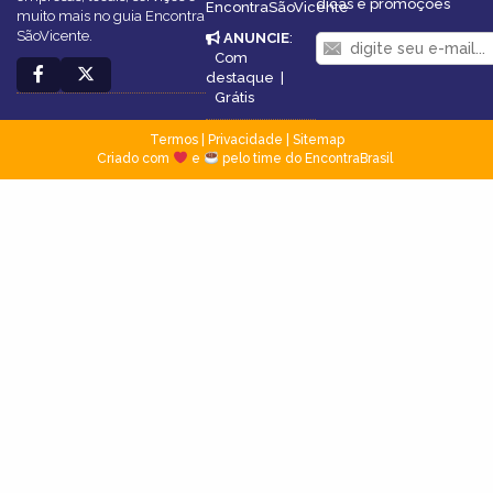
dicas e promoções
EncontraSãoVicente
muito mais no guia Encontra
SãoVicente.
ANUNCIE
:
Com
destaque
|
Grátis
Termos
|
Privacidade
|
Sitemap
Criado com
e
pelo time do EncontraBrasil