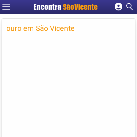
Encontra
SãoVicente
Cadastrar empresa
Fazer login
ouro em São Vicente
Criar conta