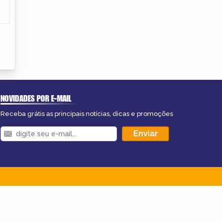
NOVIDADES POR E-MAIL
Receba grátis as principais notícias, dicas e promoções