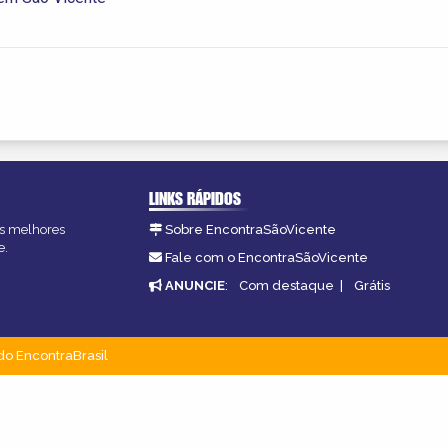
LINKS RÁPIDOS
as melhores
Sobre EncontraSãoVicente
e.
Fale com o EncontraSãoVicente
ANUNCIE
:
Com destaque
|
Grátis
do EncontraBrasil