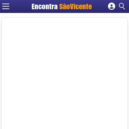
Encontra
SãoVicente
Cadastrar empresa
Fazer login
Criar conta