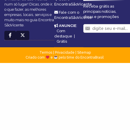
num só lugar! Dicas, onde ir,
EncontraSãoVicente
Receba grátis as
o que fazer, as melhores
principais notícias,
Fale com o
empresas, locais, serviços e
dicas e promoções
EncontraSãoVicente
muito mais no guia Encontra
SãoVicente.
ANUNCIE
:
Com
destaque
|
Grátis
Termos
|
Privacidade
|
Sitemap
Criado com
e
pelo time do EncontraBrasil