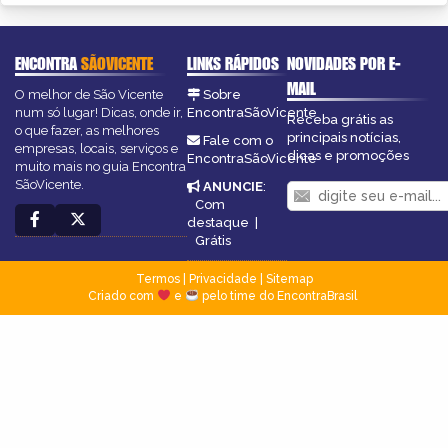
ENCONTRA
SÃOVICENTE
LINKS RÁPIDOS
NOVIDADES POR E-
MAIL
O melhor de São Vicente
Sobre
num só lugar! Dicas, onde ir,
EncontraSãoVicente
Receba grátis as
o que fazer, as melhores
principais notícias,
Fale com o
empresas, locais, serviços e
dicas e promoções
EncontraSãoVicente
muito mais no guia Encontra
SãoVicente.
ANUNCIE
:
Com
destaque
|
Grátis
Termos
|
Privacidade
|
Sitemap
Criado com
e
pelo time do EncontraBrasil