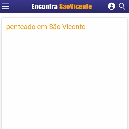
Encontra
SãoVicente
Cadastrar empresa
Fazer login
penteado em São Vicente
Criar conta