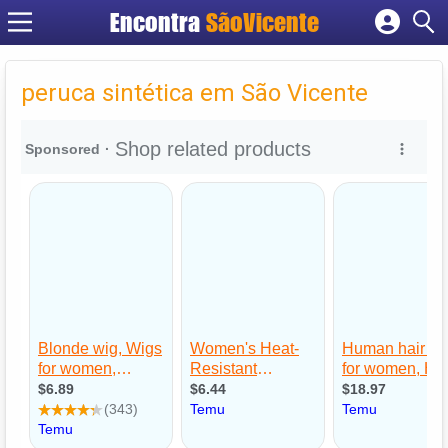
Encontra
SãoVicente
Cadastrar empresa
Fazer login
peruca sintética em São Vicente
Criar conta