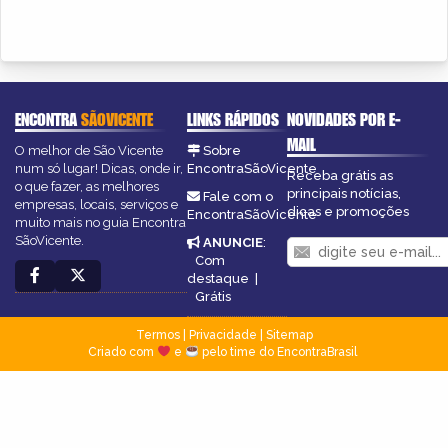
ENCONTRA
SÃOVICENTE
LINKS RÁPIDOS
NOVIDADES POR E-
MAIL
O melhor de São Vicente
Sobre
num só lugar! Dicas, onde ir,
EncontraSãoVicente
Receba grátis as
o que fazer, as melhores
principais notícias,
Fale com o
empresas, locais, serviços e
dicas e promoções
EncontraSãoVicente
muito mais no guia Encontra
SãoVicente.
ANUNCIE
:
Com
destaque
|
Grátis
Termos
|
Privacidade
|
Sitemap
Criado com
e
pelo time do EncontraBrasil