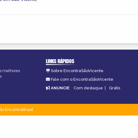
LINKS RÁPIDOS
as melhores
Sobre EncontraSãoVicente
e.
Fale com o EncontraSãoVicente
ANUNCIE
:
Com destaque
|
Grátis
do EncontraBrasil