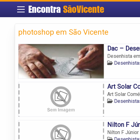
Encontra
SãoVicente
photoshop em São Vicente
Dac – Dese
Desenhista em
Desenhista
Art Solar 
Art Solar Com
Desenhista
Nilton F Jú
Nilton F Júnior
Desenhista