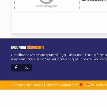
ENCONTRA
SÃOVICENTE
O melhor de São Vicente num só lugar! Dicas, onde ir, o que fazer, 
empresas, locais, serviços e muito mais no guia Encontra SãoVicent
Termos
|
Privacidade
|
Sitemap
Criado com
e
pelo time 