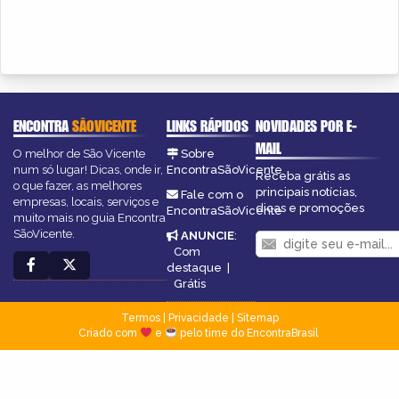
ENCONTRA
SÃOVICENTE
LINKS RÁPIDOS
NOVIDADES POR E-
MAIL
O melhor de São Vicente
Sobre
num só lugar! Dicas, onde ir,
EncontraSãoVicente
Receba grátis as
o que fazer, as melhores
principais notícias,
Fale com o
empresas, locais, serviços e
dicas e promoções
EncontraSãoVicente
muito mais no guia Encontra
SãoVicente.
ANUNCIE
:
Com
destaque
|
Grátis
Termos
|
Privacidade
|
Sitemap
Criado com
e
pelo time do EncontraBrasil