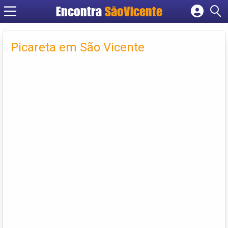
Encontra
SãoVicente
Cadastrar empresa
Fazer login
Picareta em São Vicente
Criar conta