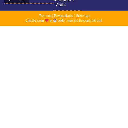
Grátis
Termos
|
Privacidade
|
Sitemap
Criado com
e
pelo time do EncontraBrasil