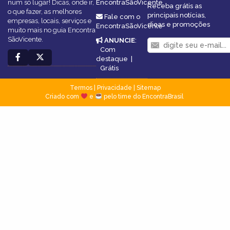
num só lugar! Dicas, onde ir,
EncontraSãoVicente
Receba grátis as
o que fazer, as melhores
principais notícias,
Fale com o
empresas, locais, serviços e
dicas e promoções
EncontraSãoVicente
muito mais no guia Encontra
SãoVicente.
ANUNCIE
:
Com
destaque
|
Grátis
Termos
|
Privacidade
|
Sitemap
Criado com
e
pelo time do EncontraBrasil