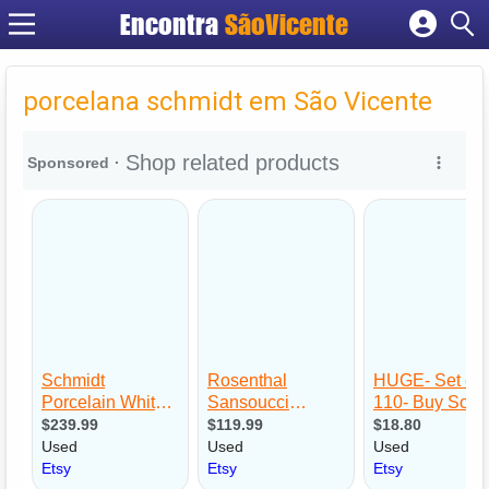
Encontra
SãoVicente
Cadastrar empresa
Fazer login
porcelana schmidt em São Vicente
Criar conta