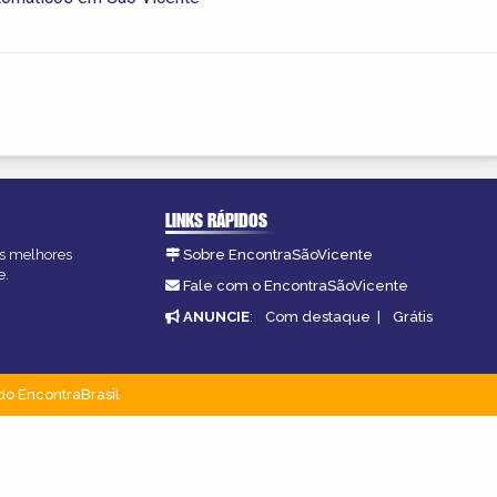
LINKS RÁPIDOS
as melhores
Sobre EncontraSãoVicente
e.
Fale com o EncontraSãoVicente
ANUNCIE
:
Com destaque
|
Grátis
do EncontraBrasil