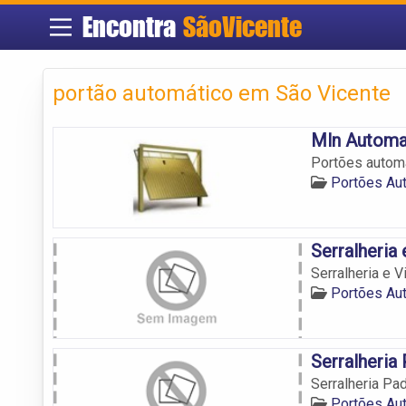
Encontra
SãoVicente
portão automático em São Vicente
Mln Automa
Portões automá
Portões Au
Serralheria 
Serralheria e V
Portões Au
Serralheria
Serralheria Pa
Portões Au