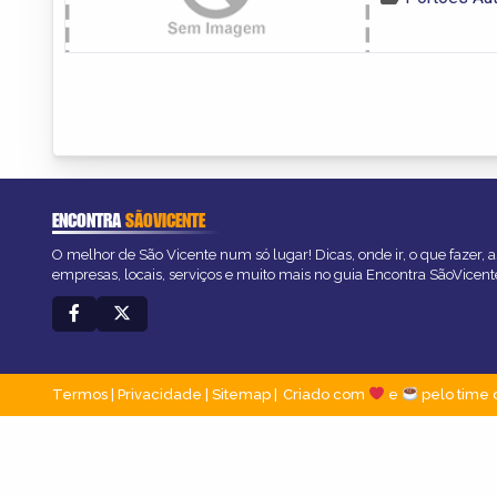
ENCONTRA
SÃOVICENTE
O melhor de São Vicente num só lugar! Dicas, onde ir, o que fazer, 
empresas, locais, serviços e muito mais no guia Encontra SãoVicent
Termos
|
Privacidade
|
Sitemap
Criado com
e
pelo time 