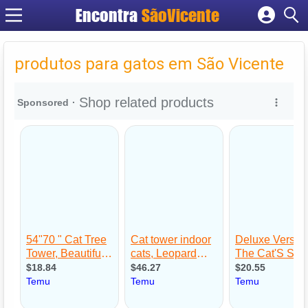
Encontra
SãoVicente
Cadastrar empresa
Fazer login
produtos para gatos em São Vicente
Criar conta