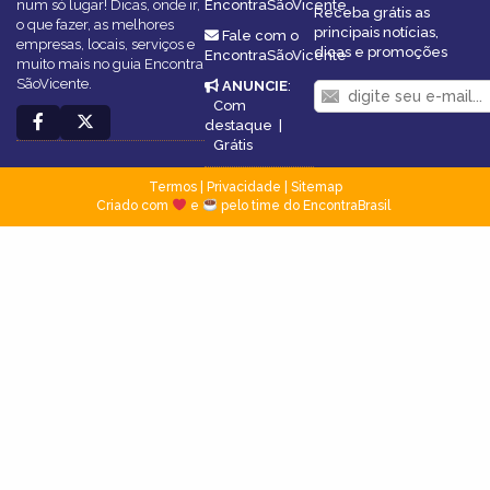
num só lugar! Dicas, onde ir,
EncontraSãoVicente
Receba grátis as
o que fazer, as melhores
principais notícias,
Fale com o
empresas, locais, serviços e
dicas e promoções
EncontraSãoVicente
muito mais no guia Encontra
SãoVicente.
ANUNCIE
:
Com
destaque
|
Grátis
Termos
|
Privacidade
|
Sitemap
Criado com
e
pelo time do EncontraBrasil