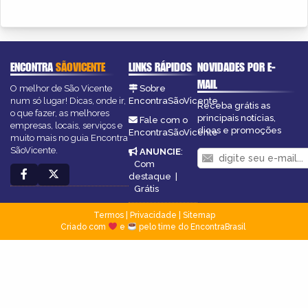
ENCONTRA
SÃOVICENTE
LINKS RÁPIDOS
NOVIDADES POR E-
MAIL
O melhor de São Vicente
Sobre
num só lugar! Dicas, onde ir,
EncontraSãoVicente
Receba grátis as
o que fazer, as melhores
principais notícias,
Fale com o
empresas, locais, serviços e
dicas e promoções
EncontraSãoVicente
muito mais no guia Encontra
SãoVicente.
ANUNCIE
:
Com
destaque
|
Grátis
Termos
|
Privacidade
|
Sitemap
Criado com
e
pelo time do EncontraBrasil