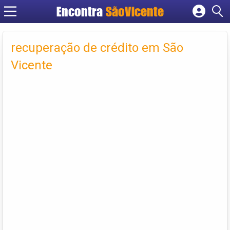
Encontra
SãoVicente
Cadastrar empresa
Fazer login
recuperação de crédito em São
Criar conta
Vicente