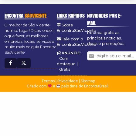
ENCONTRA
SÃOVICENTE
LINKS RÁPIDOS
NOVIDADES POR E-
MAIL
O melhor de São Vicente
Sobre
num só lugar! Dicas, onde ir,
EncontraSãoVicente
Receba grátis as
o que fazer, as melhores
principais notícias,
Fale com o
empresas, locais, serviços e
dicas e promoções
EncontraSãoVicente
muito mais no guia Encontra
SãoVicente.
ANUNCIE
:
Com
destaque
|
Grátis
Termos
|
Privacidade
|
Sitemap
Criado com
e
pelo time do EncontraBrasil