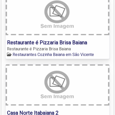
Restaurante é Pizzaria Brisa Baiana
Restaurante é Pizzaria Brisa Baiana
Restaurantes Cozinha Baiana em São Vicente
Casa Norte Itabaiana 2