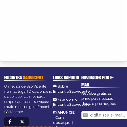
ENCONTRA
SÃOVICENTE
LINKS RÁPIDOS
NOVIDADES POR E-
MAIL
O melhor de São Vicente
Sobre
num só lugar! Dicas, onde ir,
EncontraSãoVicente
Receba grátis as
o que fazer, as melhores
principais notícias,
Fale com o
empresas, locais, serviços e
dicas e promoções
EncontraSãoVicente
muito mais no guia Encontra
SãoVicente.
ANUNCIE
:
Com
destaque
|