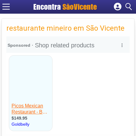
Encontra
SãoVicente
Cadastrar empresa
Fazer login
restaurante mineiro em São Vicente
Criar conta