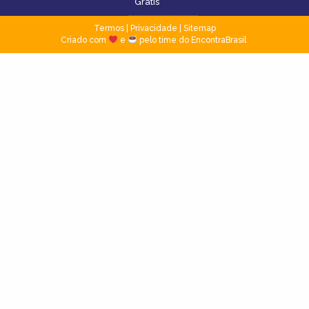
Grátis
Termos
|
Privacidade
|
Sitemap
Criado com
e
pelo time do EncontraBrasil