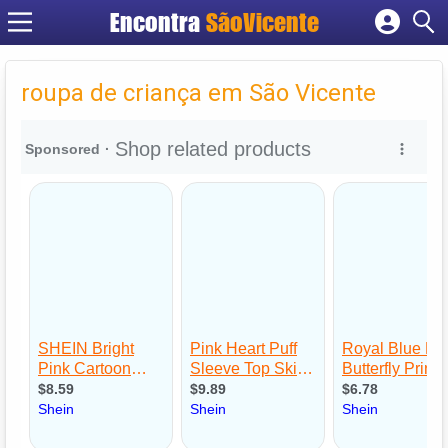
Encontra
SãoVicente
Cadastrar empresa
Fazer login
roupa de criança em São Vicente
Criar conta