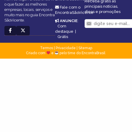
Receba grátis as
o que fazer, as melhores
principais notícias,
Fale com o
empresas, locais, serviços e
dicas e promoções
EncontraSãoVicente
muito mais no guia Encontra
SãoVicente.
ANUNCIE
:
Com
destaque
|
Grátis
Termos
|
Privacidade
|
Sitemap
Criado com
e
pelo time do EncontraBrasil