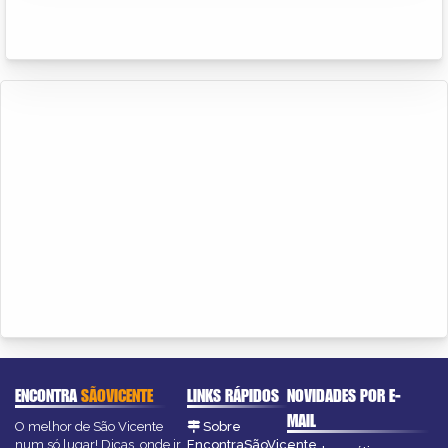
ENCONTRA
SÃOVICENTE
LINKS RÁPIDOS
NOVIDADES POR E-
MAIL
O melhor de São Vicente
Sobre
num só lugar! Dicas, onde ir,
EncontraSãoVicente