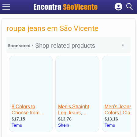
Encontra
SãoVicente
Cadastrar empresa
Fazer login
roupa jeans em São Vicente
Criar conta