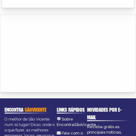
ENCONTRA
SÃOVICENTE
LINKS RÁPIDOS
NOVIDADES POR E-
MAIL
O melhor de São Vicente
Sobre
num só lugar! Dicas, onde ir,
EncontraSãoVicente
Receba grátis as
o que fazer, as melhores
principais notícias,
Fale com o
empresas, locais, serviços e