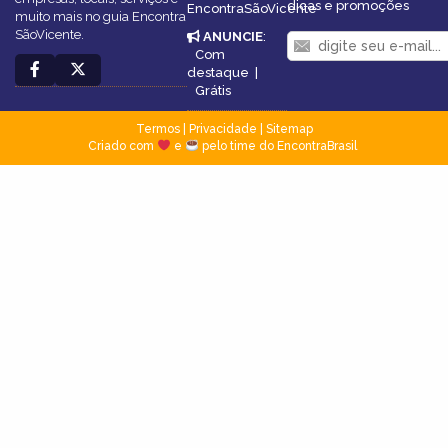
dicas e promoções
EncontraSãoVicente
muito mais no guia Encontra
SãoVicente.
ANUNCIE
:
Com
destaque
|
Grátis
Termos
|
Privacidade
|
Sitemap
Criado com
e
pelo time do EncontraBrasil