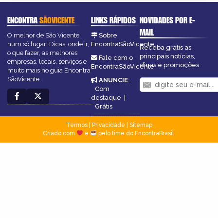
ENCONTRA
SÃOVICENTE
LINKS RÁPIDOS
NOVIDADES POR E-
MAIL
O melhor de São Vicente
Sobre
num só lugar! Dicas, onde ir,
EncontraSãoVicente
Receba grátis as
o que fazer, as melhores
principais notícias,
Fale com o
empresas, locais, serviços e
dicas e promoções
EncontraSãoVicente
muito mais no guia Encontra
SãoVicente.
ANUNCIE
:
Com
destaque
|
Grátis
Termos
|
Privacidade
|
Sitemap
Criado com
e
pelo time do EncontraBrasil