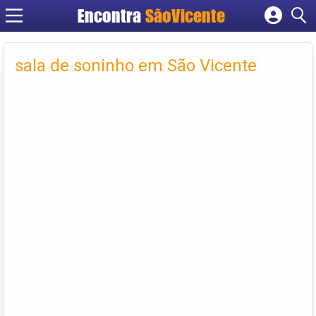
Encontra
SãoVicente
Cadastrar empresa
Fazer login
sala de soninho em São Vicente
Criar conta