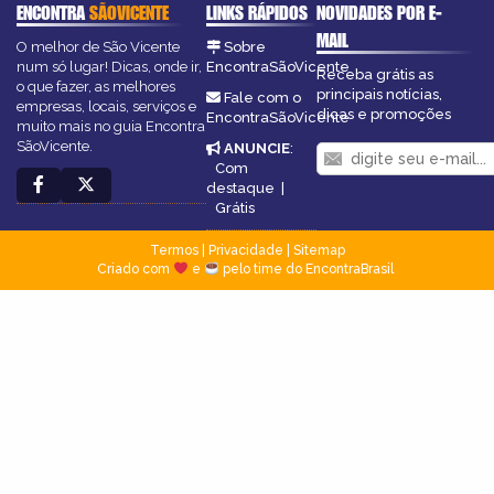
ENCONTRA
SÃOVICENTE
LINKS RÁPIDOS
NOVIDADES POR E-
MAIL
O melhor de São Vicente
Sobre
num só lugar! Dicas, onde ir,
EncontraSãoVicente
Receba grátis as
o que fazer, as melhores
principais notícias,
Fale com o
empresas, locais, serviços e
dicas e promoções
EncontraSãoVicente
muito mais no guia Encontra
SãoVicente.
ANUNCIE
:
Com
destaque
|
Grátis
Termos
|
Privacidade
|
Sitemap
Criado com
e
pelo time do EncontraBrasil