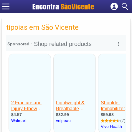
Encontra
SãoVicente
Cadastrar empresa
Fazer login
tipoias em São Vicente
Criar conta