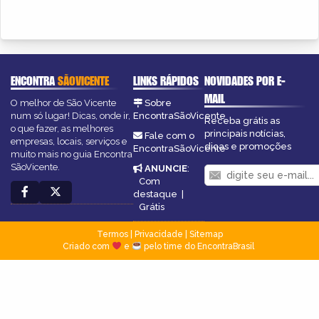
ENCONTRA
SÃOVICENTE
LINKS RÁPIDOS
NOVIDADES POR E-
MAIL
O melhor de São Vicente
Sobre
num só lugar! Dicas, onde ir,
EncontraSãoVicente
Receba grátis as
o que fazer, as melhores
principais notícias,
Fale com o
empresas, locais, serviços e
dicas e promoções
EncontraSãoVicente
muito mais no guia Encontra
SãoVicente.
ANUNCIE
:
Com
destaque
|
Grátis
Termos
|
Privacidade
|
Sitemap
Criado com
e
pelo time do EncontraBrasil