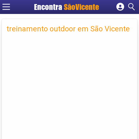
Encontra
SãoVicente
Cadastrar empresa
Fazer login
treinamento outdoor em São Vicente
Criar conta