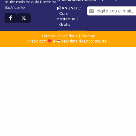
muito mais no guia Encontra
SãoVicente.
ANUNCIE
:
Com
destaque
|
Grátis
Termos
|
Privacidade
|
Sitemap
Criado com
e
pelo time do EncontraBrasil