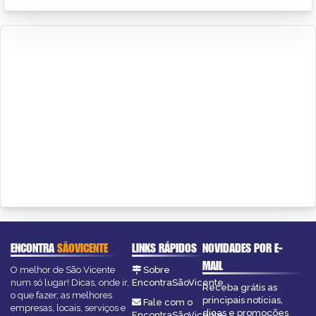
ENCONTRA
SÃOVICENTE
LINKS RÁPIDOS
NOVIDADES POR E-
MAIL
O melhor de São Vicente
Sobre
num só lugar! Dicas, onde ir,
EncontraSãoVicente
Receba grátis as
o que fazer, as melhores
principais notícias,
Fale com o
empresas, locais, serviços e
dicas e promoções
EncontraSãoVicente