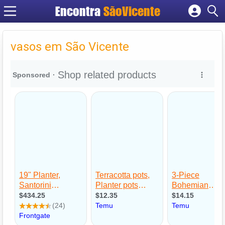
Encontra
SãoVicente
Cadastrar empresa
Fazer login
vasos em São Vicente
Criar conta