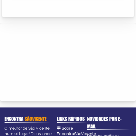
ENCONTRA
SÃOVICENTE
LINKS RÁPIDOS
NOVIDADES POR E-
MAIL
O melhor de São Vicente
Sobre
num só lugar! Dicas, onde ir,
EncontraSãoVicente
Receba grátis as