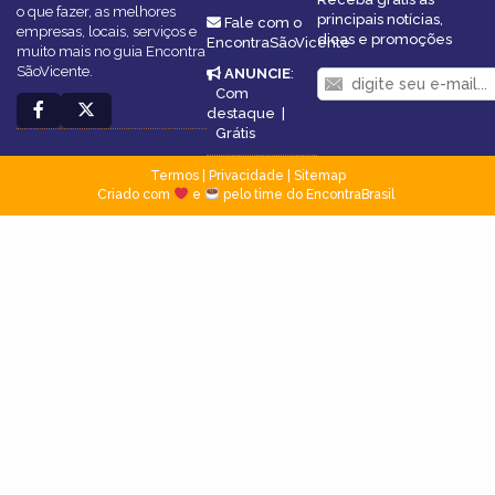
o que fazer, as melhores
principais notícias,
Fale com o
empresas, locais, serviços e
dicas e promoções
EncontraSãoVicente
muito mais no guia Encontra
SãoVicente.
ANUNCIE
:
Com
destaque
|
Grátis
Termos
|
Privacidade
|
Sitemap
Criado com
e
pelo time do EncontraBrasil