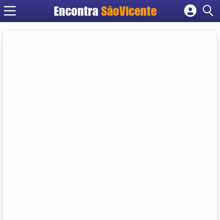
Encontra
SãoVicente
Cadastrar empresa
Fazer login
Criar conta