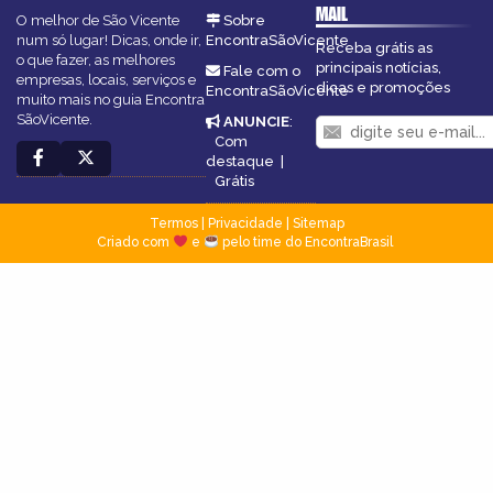
MAIL
O melhor de São Vicente
Sobre
num só lugar! Dicas, onde ir,
EncontraSãoVicente
Receba grátis as
o que fazer, as melhores
principais notícias,
Fale com o
empresas, locais, serviços e
dicas e promoções
EncontraSãoVicente
muito mais no guia Encontra
SãoVicente.
ANUNCIE
:
Com
destaque
|
Grátis
Termos
|
Privacidade
|
Sitemap
Criado com
e
pelo time do EncontraBrasil