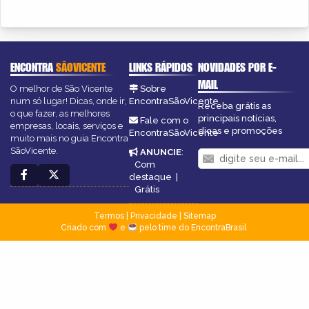
ENCONTRA
SÃOVICENTE
LINKS RÁPIDOS
NOVIDADES POR E-
MAIL
O melhor de São Vicente
Sobre
num só lugar! Dicas, onde ir,
EncontraSãoVicente
Receba grátis as
o que fazer, as melhores
principais notícias,
Fale com o
empresas, locais, serviços e
dicas e promoções
EncontraSãoVicente
muito mais no guia Encontra
SãoVicente.
ANUNCIE
:
Com
destaque
|
Grátis
Termos
|
Privacidade
|
Sitemap
Criado com
e
pelo time do EncontraBrasil