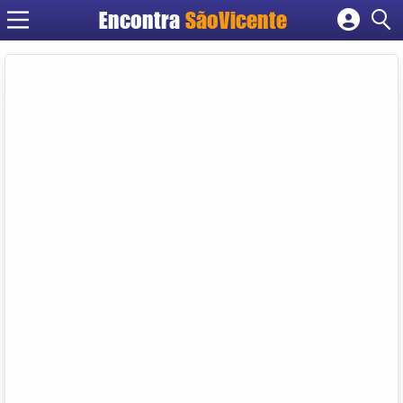
Encontra
SãoVicente
Cadastrar empresa
Fazer login
Criar conta