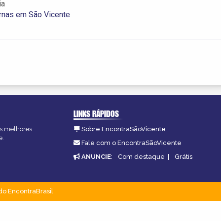
ia
rnas em São Vicente
LINKS RÁPIDOS
as melhores
Sobre EncontraSãoVicente
e.
Fale com o EncontraSãoVicente
ANUNCIE
:
Com destaque
|
Grátis
do EncontraBrasil