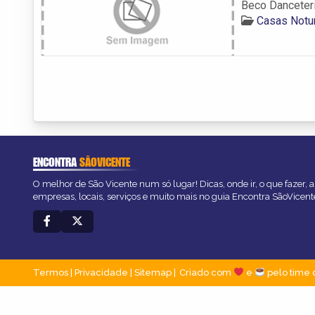
Beco Danceter
Casas Notu
ENCONTRA
SÃOVICENTE
O melhor de São Vicente num só lugar! Dicas, onde ir, o que fazer, 
empresas, locais, serviços e muito mais no guia Encontra SãoVicent
Termos
|
Privacidade
|
Sitemap
Criado com
e
pelo time 