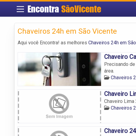
Encontra
SãoVicente
Chaveiros 24h em São Vicente
Aqui você Encontra! as melhores
Chaveiros 24h em São
Chaveiro Ca
Precisando de
área.
Chaveiros 
Chaveiro L
Chaveiro Lima
Chaveiros 
Chaveiro 24