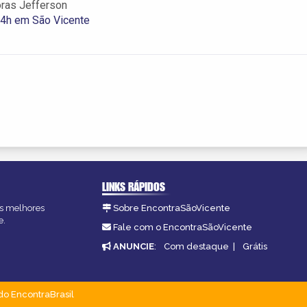
oras Jefferson
24h em São Vicente
LINKS RÁPIDOS
as melhores
Sobre EncontraSãoVicente
e.
Fale com o EncontraSãoVicente
ANUNCIE
:
Com destaque
|
Grátis
do EncontraBrasil