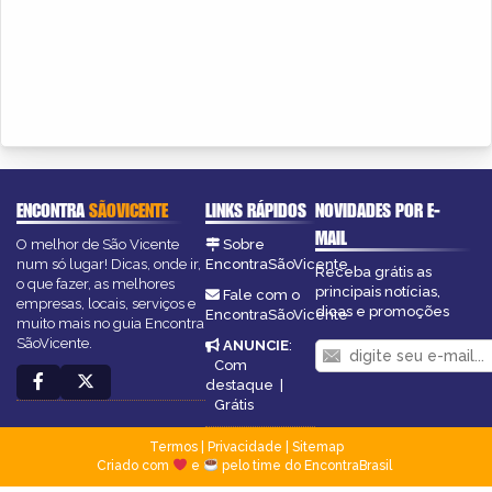
ENCONTRA
SÃOVICENTE
LINKS RÁPIDOS
NOVIDADES POR E-
MAIL
O melhor de São Vicente
Sobre
num só lugar! Dicas, onde ir,
EncontraSãoVicente
Receba grátis as
o que fazer, as melhores
principais notícias,
Fale com o
empresas, locais, serviços e
dicas e promoções
EncontraSãoVicente
muito mais no guia Encontra
SãoVicente.
ANUNCIE
:
Com
destaque
|
Grátis
Termos
|
Privacidade
|
Sitemap
Criado com
e
pelo time do EncontraBrasil