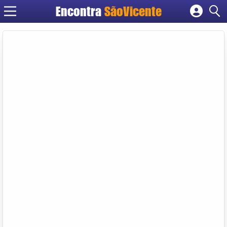
Encontra
SãoVicente
Cadastrar empresa
Fazer login
Criar conta