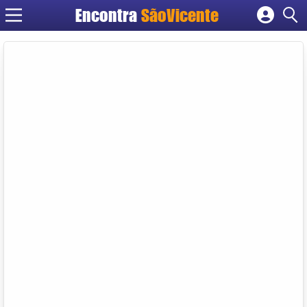
Encontra
SãoVicente
Cadastrar empresa
Fazer login
Criar conta