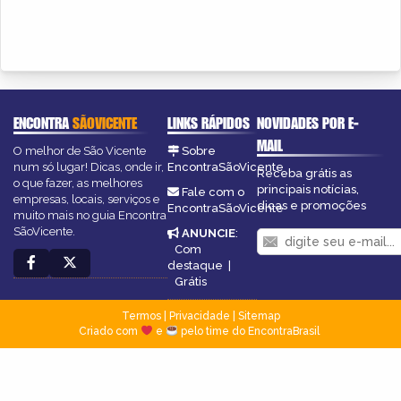
ENCONTRA
SÃOVICENTE
LINKS RÁPIDOS
NOVIDADES POR E-
MAIL
O melhor de São Vicente
Sobre
num só lugar! Dicas, onde ir,
EncontraSãoVicente
Receba grátis as
o que fazer, as melhores
principais notícias,
Fale com o
empresas, locais, serviços e
dicas e promoções
EncontraSãoVicente
muito mais no guia Encontra
SãoVicente.
ANUNCIE
:
Com
destaque
|
Grátis
Termos
|
Privacidade
|
Sitemap
Criado com
e
pelo time do EncontraBrasil