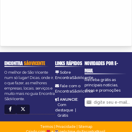
ENCONTRA
SÃOVICENTE
LINKS RÁPIDOS
NOVIDADES POR E-
MAIL
O melhor de São Vicente
Sobre
num só lugar! Dicas, onde ir,
EncontraSãoVicente
Receba grátis as
o que fazer, as melhores
principais notícias,
Fale com o
empresas, locais, serviços e
dicas e promoções
EncontraSãoVicente
muito mais no guia Encontra
SãoVicente.
ANUNCIE
:
Com
destaque
|
Grátis
Termos
|
Privacidade
|
Sitemap
Criado com
e
pelo time do EncontraBrasil