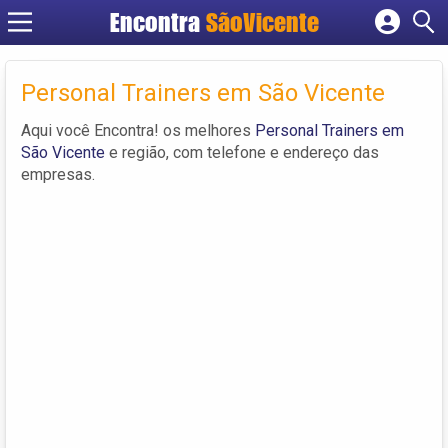
Encontra
SãoVicente
Cadastrar empresa
Fazer login
Personal Trainers em São Vicente
Criar conta
Aqui você Encontra! os melhores
Personal Trainers em
São Vicente
e região, com telefone e endereço das
empresas.