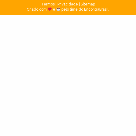
Termos
|
Privacidade
|
Sitemap
Criado com
e
pelo time do EncontraBrasil