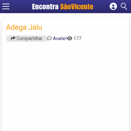
Encontra
SãoVicente
Cadastrar empresa
Fazer login
Adega Jalu
Criar conta
Compartilhar
Avalie!
177