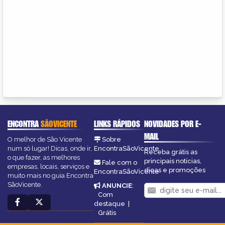
ENCONTRA
SÃOVICENTE
LINKS RÁPIDOS
NOVIDADES POR E-
MAIL
O melhor de São Vicente
Sobre
num só lugar! Dicas, onde ir,
EncontraSãoVicente
Receba grátis as
o que fazer, as melhores
principais notícias,
Fale com o
empresas, locais, serviços e
dicas e promoções
EncontraSãoVicente
muito mais no guia Encontra
SãoVicente.
ANUNCIE
:
Com
destaque
|
Grátis