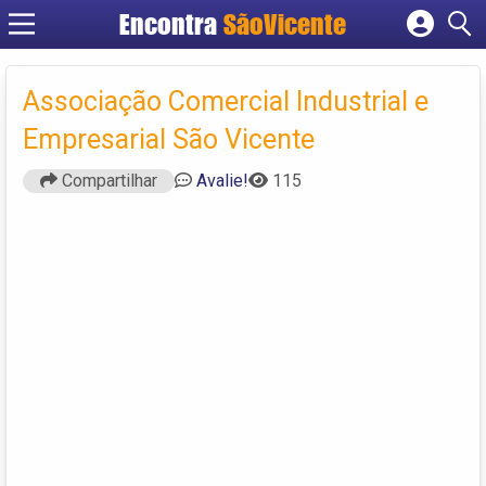
Encontra
SãoVicente
Cadastrar empresa
Fazer login
Associação Comercial Industrial e
Criar conta
Empresarial São Vicente
Compartilhar
Avalie!
115