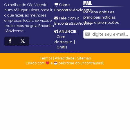
MAIL
O melhor de São Vicente
Sobre
num só lugar! Dicas, onde ir,
EncontraSãoVicente
Receba grátis as
o que fazer, as melhores
principais notícias,
Fale com o
empresas, locais, serviços e
dicas e promoções
EncontraSãoVicente
muito mais no guia Encontra
SãoVicente.
ANUNCIE
:
Com
destaque
|
Grátis
Termos
|
Privacidade
|
Sitemap
Criado com
e
pelo time do EncontraBrasil