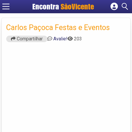
Encontra
SãoVicente
Cadastrar empresa
Fazer login
Carlos Paçoca Festas e Eventos
Criar conta
Compartilhar
Avalie!
203