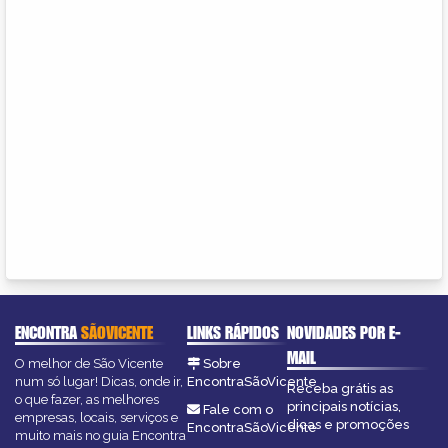
ENCONTRA
SÃOVICENTE
LINKS RÁPIDOS
NOVIDADES POR E-
MAIL
O melhor de São Vicente
Sobre
num só lugar! Dicas, onde ir,
EncontraSãoVicente
Receba grátis as
o que fazer, as melhores
principais notícias,
Fale com o
empresas, locais, serviços e
dicas e promoções
EncontraSãoVicente
muito mais no guia Encontra