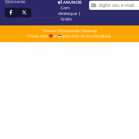
SãoVicente.
ANUNCIE
:
Com
destaque
|
Grátis
Termos
|
Privacidade
|
Sitemap
Criado com
e
pelo time do EncontraBrasil