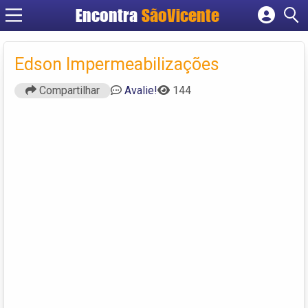
Encontra
SãoVicente
Cadastrar empresa
Fazer login
Edson Impermeabilizações
Criar conta
Compartilhar
Avalie!
144