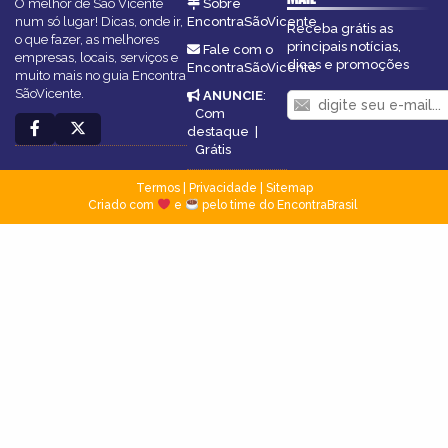
O melhor de São Vicente
Sobre
num só lugar! Dicas, onde ir,
EncontraSãoVicente
Receba grátis as
o que fazer, as melhores
principais notícias,
Fale com o
empresas, locais, serviços e
dicas e promoções
EncontraSãoVicente
muito mais no guia Encontra
SãoVicente.
ANUNCIE
:
Com
destaque
|
Grátis
Termos
|
Privacidade
|
Sitemap
Criado com
e
pelo time do EncontraBrasil